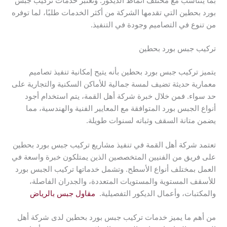
بما يتناسب مع مختلف أنماط الديكور. وتُعتبر خدمات تركيب جبس
بورد بحطين التي تقدمها الشركة من أكثر الخدمات طلبًا، لما توفره
من تنوع في التصاميم وجودة في التنفيذ.
تركيب جبس بورد بحطين
يتميز تركيب جبس بورد بحطين بأنه يتيح إمكانية تنفيذ تصاميم
معمارية حديثة تضيف لمسة جمالية للأماكن السكنية والتجارية على
حد سواء. فمن خلال خبرة شركة أهل القمة، يتم استخدام أجود
أنواع الجبس بورد المتوافقة مع المعايير الفنية والهندسية، مما
يضمن متانة السقف وثباته لسنوات طويلة.
تعتمد شركة أهل القمة في تنفيذ مشاريع تركيب جبس بورد بحطين
على فريق من الفنيين المتخصصين الذين يمتلكون خبرة واسعة في
العمل بمختلف أنواع الأسطح. وتشمل خدماتها تركيب الجبس بورد
للأسقف المستوية والمستويات المتعددة، والجدران الفاصلة،
والمكتبات، وأعمال الديكور التفصيلية.
مقاول جبس بالرياض
من أهم ما يميز خدمات تركيب جبس بورد بحطين لدى شركة أهل