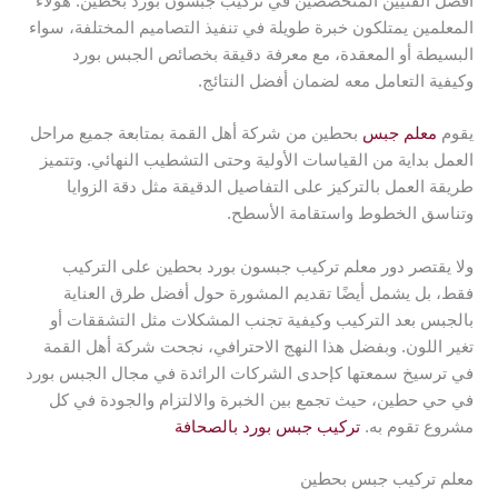
أفضل الفنيين المتخصصين في تركيب جبسون بورد بحطين. هؤلاء
المعلمين يمتلكون خبرة طويلة في تنفيذ التصاميم المختلفة، سواء
البسيطة أو المعقدة، مع معرفة دقيقة بخصائص الجبس بورد
وكيفية التعامل معه لضمان أفضل النتائج.
يقوم
معلم جبس
بحطين من شركة أهل القمة بمتابعة جميع مراحل
العمل بداية من القياسات الأولية وحتى التشطيب النهائي. وتتميز
طريقة العمل بالتركيز على التفاصيل الدقيقة مثل دقة الزوايا
وتناسق الخطوط واستقامة الأسطح.
ولا يقتصر دور معلم تركيب جبسون بورد بحطين على التركيب
فقط، بل يشمل أيضًا تقديم المشورة حول أفضل طرق العناية
بالجبس بعد التركيب وكيفية تجنب المشكلات مثل التشققات أو
تغير اللون. وبفضل هذا النهج الاحترافي، نجحت شركة أهل القمة
في ترسيخ سمعتها كإحدى الشركات الرائدة في مجال الجبس بورد
في حي حطين، حيث تجمع بين الخبرة والالتزام والجودة في كل
مشروع تقوم به.
تركيب جبس بورد بالصحافة
معلم تركيب جبس بحطين