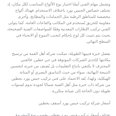
وتشمل مهام الفني أيضًا اختيار نوع الألواح المناسب لكل مكان، إذ
تختلف خصائص الجبس بورد باختلاف الاستخدام. فهناك ألواح
مخصصة للمناطق الرطبة مثل الحمامات والمطابخ، وأخرى
مقاومة للحريق تُستخدم في المكاتب والقاعات العامة. كما يتولى
الفني تركيب الإطارات المعدنية وفقًا للمواصفات الفنية الصحيحة،
بحيث يتم تثبيت كل لوح بإحكام لتجنب التموج أو الانحناء في
السطح النهائي.
بفضل خبرة فنييها الطويلة، تمكنت شركة أهل القمة من ترسيخ
مكانتها كإحدى الشركات الموثوقة في حي حطين. فالفني
المحترف لا يكتفي باتباع التعليمات بل يُضيف من خبرته لتحسين
النتيجة النهائية، سواء من حيث التناسق البصري أو المتانة
الهيكلية. ولهذا، يُعد الاعتماد على فني تركيب جبس بورد بحطين
من شركة ذات خبرة مثل أهل القمة ضمانًا لجودة تدوم لسنوات
طويلة دون الحاجة إلى صيانة متكررة.
أسعار شركة تركيب جبس بورد أسقف بحطين
تختلف أسعار تركيب جبس بورد بحطين بحسب نوع المشروع