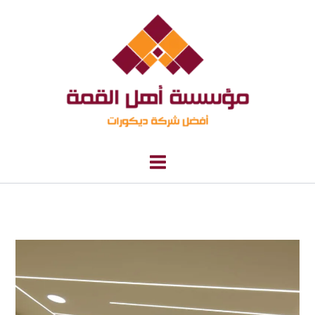
خطي
لى
لمحتوى