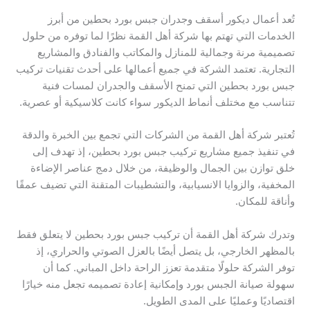
تُعد أعمال ديكور أسقف وجدران جبس بورد بحطين من أبرز
الخدمات التي تهتم بها شركة أهل القمة نظرًا لما توفره من حلول
تصميمية مرنة وجمالية للمنازل والمكاتب والفنادق والمشاريع
التجارية. تعتمد الشركة في جميع أعمالها على أحدث تقنيات تركيب
جبس بورد بحطين التي تمنح الأسقف والجدران لمسات فنية
تتناسب مع مختلف أنماط الديكور سواء كانت كلاسيكية أو عصرية.
تُعتبر شركة أهل القمة من الشركات التي تجمع بين الخبرة والدقة
في تنفيذ جميع مشاريع تركيب جبس بورد بحطين، إذ تهدف إلى
خلق توازن بين الجمال والوظيفة، من خلال دمج عناصر الإضاءة
المخفية، والزوايا الانسيابية، والتشطيبات المتقنة التي تضيف عمقًا
وأناقة للمكان.
وتدرك شركة أهل القمة أن تركيب جبس بورد بحطين لا يتعلق فقط
بالمظهر الخارجي، بل يتصل أيضًا بالعزل الصوتي والحراري، إذ
توفر الشركة حلولًا متقدمة تعزز الراحة داخل المباني. كما أن
سهولة صيانة الجبس بورد وإمكانية إعادة تصميمه تجعل منه خيارًا
اقتصاديًا وعمليًا على المدى الطويل.