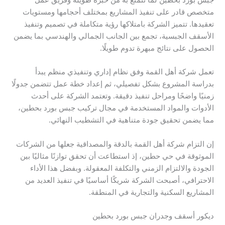
جبس بورد بحطين لما تتمتع به من خبرة طويلة وفريق عمل
متخصص قادر على تنفيذ المشاريع بمختلف أحجامها ومستويات
تعقيدها. تتميز الشركة بامتلاكها رؤية متكاملة في تصميم وتنفيذ
الأسقف الجبسية، تجمع بين الجانب الجمالي والهندسي بما يضمن
الحصول على نتائج مبهرة تدوم طويلًا.
تعمل شركة أهل القمة وفق نظام إداري وتنفيذي منظم يبدأ
بدراسة المشروع بشكل تفصيلي، ثم إعداد خطة عمل تتضمن جدولًا
زمنيًا واضحًا ومراحل تنفيذ دقيقة. وتعتمد الشركة على أحدث
الأدوات والمواد المستخدمة في مجال تركيب جبس بورد بحطين،
مما يضمن تحقيق جودة متناهية في التشطيب النهائي.
إن التزام شركة أهل القمة بالدقة والمصداقية جعلها من الشركات
الموثوقة في حي حطين، إذ استطاعت أن تحقق توازنًا مثاليًا بين
الجودة والالتزام الزمني والتكلفة المعقولة. وبفضل هذا الأداء
الاحترافي، أصبحت الشركة شريكًا أساسيًا في تنفيذ العديد من
المشاريع السكنية والتجارية في المنطقة.
ديكور أسقف وجدران جبس بورد بحطين