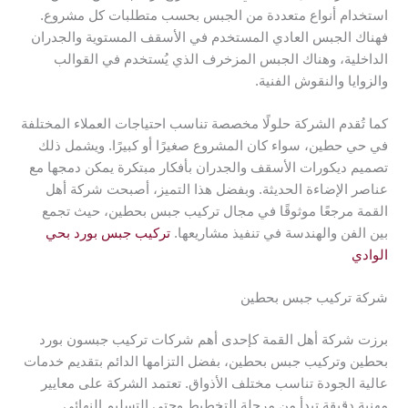
استخدام أنواع متعددة من الجبس بحسب متطلبات كل مشروع.
فهناك الجبس العادي المستخدم في الأسقف المستوية والجدران
الداخلية، وهناك الجبس المزخرف الذي يُستخدم في القوالب
والزوايا والنقوش الفنية.
كما تُقدم الشركة حلولًا مخصصة تناسب احتياجات العملاء المختلفة
في حي حطين، سواء كان المشروع صغيرًا أو كبيرًا. ويشمل ذلك
تصميم ديكورات الأسقف والجدران بأفكار مبتكرة يمكن دمجها مع
عناصر الإضاءة الحديثة. وبفضل هذا التميز، أصبحت شركة أهل
القمة مرجعًا موثوقًا في مجال تركيب جبس بحطين، حيث تجمع
بين الفن والهندسة في تنفيذ مشاريعها.
تركيب جبس بورد بحي
الوادي
شركة تركيب جبس بحطين
برزت شركة أهل القمة كإحدى أهم شركات تركيب جبسون بورد
بحطين وتركيب جبس بحطين، بفضل التزامها الدائم بتقديم خدمات
عالية الجودة تناسب مختلف الأذواق. تعتمد الشركة على معايير
مهنية دقيقة تبدأ من مرحلة التخطيط وحتى التسليم النهائي.