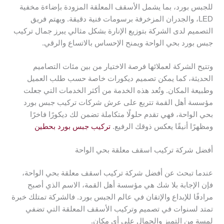
للجبس بورد، بما يشمل الأسقف المعلقة المزودة بإضاءة مخفية
LED، والجدران المزخرفة برسومات فنية دقيقة. ويهتم فريق
التصميم لدى الشركة بتوزيع الإنارة بشكل مثالي يبرز جمال تركيب
جبس بورد بحي الواحة ويمنح الإحساس بالاتساع والرقي.
وتتيح الشركة لعملائها فرصة الاختيار من بين مئات التصاميم
الحديثة، كما يمكن تصميم ديكورات خاصة حسب طلب العميل
وطبيعة المكان. وتُعد هذه الخدمة من أكثر الخدمات التي جعلت
مؤسسة أهل القمة تتربع على عرش شركات تركيب جبس بورد
بحي الواحة، فهي تقدم حلولًا متكاملة تضمن لك ديكورًا فاخرًا
ومظهرًا أنيقًا يعكس ذوقك الرفيع.
تركيب جبس بورد بحطين
أفضل شركة تركيب اسقف معلقة بحي الواحة
عندما تبحث عن أفضل شركة تركيب اسقف معلقة بحي الواحة،
فإن الإجابة بلا شك هي مؤسسة أهل القمة، الاسم الذي أصبح
مرادفًا للإبداع والإتقان في عالم الجبس بورد. فالشركة تمتلك خبرة
تمتد لسنوات في تصميم وتركيب الأسقف المعلقة التي تضفي
لمسة من التميز والجمال على أي مكان.