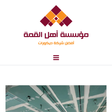
خطي
لى
لمحتوى