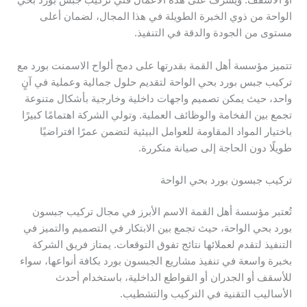
أو الأسقف. ويُشرف على هذه الأعمال فني تركيب جبس بورد بحي
الواحة من ذوي الخبرة الطويلة في هذا المجال، لضمان أعلى
مستوى من الجودة والدقة في التنفيذ.
تتميز مؤسسة أهل القمة بقدرتها على دمج ألواح الاسمنت بورد مع
تركيب جبس بورد بحي الواحة لتقديم حلول جمالية وعملية في آنٍ
واحد، حيث يمكن تصميم واجهات داخلية وخارجية بأشكال متنوعة
تجمع بين الفخامة والوظائف العملية. وتولي الشركة اهتمامًا كبيرًا
باختيار المواد المقاومة للعوامل البيئية لتضمن عمرًا افتراضيًا
طويلًا دون الحاجة إلى صيانة متكررة.
تركيب جبسون بورد بحي الواحة
تُعتبر مؤسسة أهل القمة الاسم الأبرز في مجال تركيب جبسون
بورد بحي الواحة، حيث تجمع بين الابتكار في التصميم والتميز في
التنفيذ لتقدم لعملائها نتائج تفوق التوقعات. يمتاز فريق الشركة
بخبرة واسعة في تنفيذ مشاريع الجبسون بورد بكافة أنواعها، سواء
للأسقف أو الجدران أو القواطع الداخلية، باستخدام أحدث
الأساليب التقنية في التركيب والتشطيب.