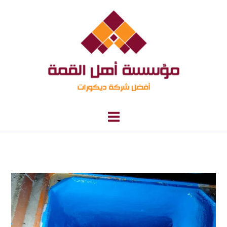
خطي
لى
لمحتوى