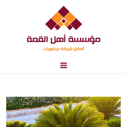
خطي
لى
لمحتوى