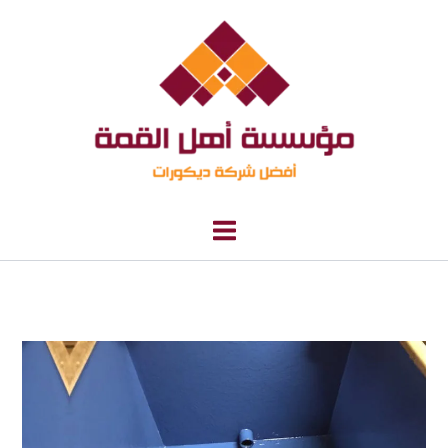
خطي
لى
لمحتوى