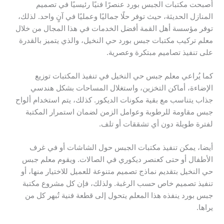
أصبحت مكتبات الجبس بورد عنصرًا فنيًا رئيسيًا في تصميم
المنازل الحديثة، حيث توفر حلًا جماليًا وعمليًا في آنٍ واحد. لذلك،
توفر مؤسسة أهل القمة أفضل الخدمات في هذا المجال من خلال
معلم تركيب مكتبات جبس بورد حي النخيل، والذي يتميز بالقدرة
على تنفيذ تصاميم مبتكرة وعصرية.
كما يُراعي معلم جبس حي النخيل في تنفيذ المكتبات توزيع
الإضاءة، أماكن التخزين، واستغلال المساحات بشكل هندسي
جذاب يتناسب مع بقية مكونات الديكور. كذلك، يتم استخدام ألواح
جبس مقاومة للرطوبة وعوامل الزمن لضمان استمرار المكتبة
لفترة طويلة دون أي تشققات أو تلف.
أيضا، يمكن تنفيذ مكتبات الجبس حول الشاشات أو في غرف
الأطفال أو حتى كعنصر ديكوري في الصالات. ويقوم معلم جبس
حي النخيل بتقديم نماذج تصميم متنوعة للعميل للاختيار منها، أو
تنفيذ تصميم خاص حسب الرغبة. ولذلك، فإن كل مشروع مكتبة
جبس بورد ينفذه هذا المعلم يتحول إلى قطعة فنية تُبهر كل من
يراها.