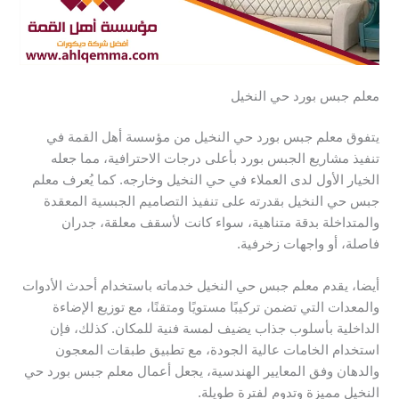
معلم جبس بورد حي النخيل
يتفوق معلم جبس بورد حي النخيل من مؤسسة أهل القمة في
تنفيذ مشاريع الجبس بورد بأعلى درجات الاحترافية، مما جعله
الخيار الأول لدى العملاء في حي النخيل وخارجه. كما يُعرف معلم
جبس حي النخيل بقدرته على تنفيذ التصاميم الجبسية المعقدة
والمتداخلة بدقة متناهية، سواء كانت لأسقف معلقة، جدران
فاصلة، أو واجهات زخرفية.
أيضا، يقدم معلم جبس حي النخيل خدماته باستخدام أحدث الأدوات
والمعدات التي تضمن تركيبًا مستويًا ومتقنًا، مع توزيع الإضاءة
الداخلية بأسلوب جذاب يضيف لمسة فنية للمكان. كذلك، فإن
استخدام الخامات عالية الجودة، مع تطبيق طبقات المعجون
والدهان وفق المعايير الهندسية، يجعل أعمال معلم جبس بورد حي
النخيل مميزة وتدوم لفترة طويلة.