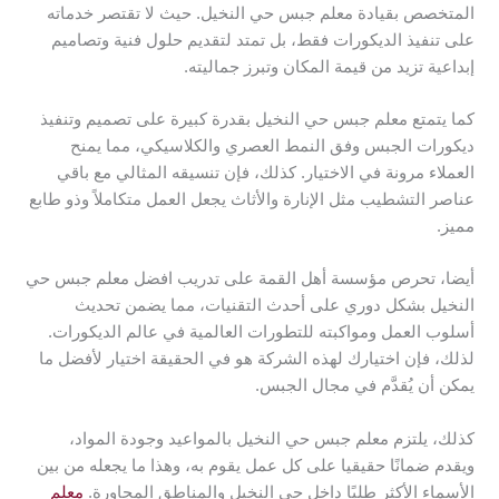
المتخصص بقيادة معلم جبس حي النخيل. حيث لا تقتصر خدماته
على تنفيذ الديكورات فقط، بل تمتد لتقديم حلول فنية وتصاميم
إبداعية تزيد من قيمة المكان وتبرز جماليته.
كما يتمتع معلم جبس حي النخيل بقدرة كبيرة على تصميم وتنفيذ
ديكورات الجبس وفق النمط العصري والكلاسيكي، مما يمنح
العملاء مرونة في الاختيار. كذلك، فإن تنسيقه المثالي مع باقي
عناصر التشطيب مثل الإنارة والأثاث يجعل العمل متكاملاً وذو طابع
مميز.
أيضا، تحرص مؤسسة أهل القمة على تدريب افضل معلم جبس حي
النخيل بشكل دوري على أحدث التقنيات، مما يضمن تحديث
أسلوب العمل ومواكبته للتطورات العالمية في عالم الديكورات.
لذلك، فإن اختيارك لهذه الشركة هو في الحقيقة اختيار لأفضل ما
يمكن أن يُقدَّم في مجال الجبس.
كذلك، يلتزم معلم جبس حي النخيل بالمواعيد وجودة المواد،
ويقدم ضمانًا حقيقيا على كل عمل يقوم به، وهذا ما يجعله من بين
الأسماء الأكثر طلبًا داخل حي النخيل والمناطق المجاورة.
معلم