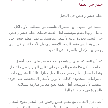
جبس حي الصفا
معلم جبس رخيص حي النخيل
البحث عن الجودة مع السعر المناسب هو المطلب الأول لكل
عميل، ولهذا تقدم مؤسسة أهل القمة خدمات معلم جبس رخيص
حي النخيل بجودة عالية وأسعار منافسة. ما يميز معلم جبس حي
النخيل هنا ليس فقط السعر الاقتصادي، بل الأداء الاحترافي الذي
يجمع بين الإتقان والسرعة في التنفيذ.
كما أن الشركة تتبنى سياسة واضحة تعتمد على توفير أفضل
الخامات بأقل تكلفة، مع الحرص على تقليل الهدر وتسريع الإنجاز،
وهذا ما يجعل معلم جبس حي النخيل خيارًا مثاليًا للمشاريع ذات
الميزانيات المحدودة. كذلك، لا تؤثر الأسعار المنخفضة على جودة
التنفيذ، لأن مؤسسة أهل القمة تضع معايير صارمة للسلامة
والجودة في جميع أعمالها.
أيضا، فإن التعامل مع معلم جبس رخيص حي النخيل يفتح المجال
أمام تنفيذ مشاريع متنوعة مثل الأسقف والجدران الديكورية