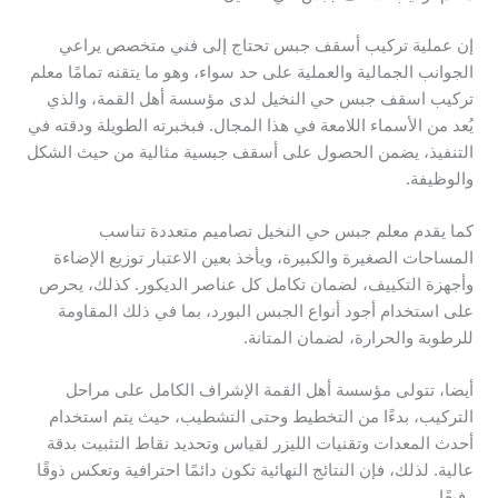
إن عملية تركيب أسقف جبس تحتاج إلى فني متخصص يراعي
الجوانب الجمالية والعملية على حد سواء، وهو ما يتقنه تمامًا معلم
تركيب اسقف جبس حي النخيل لدى مؤسسة أهل القمة، والذي
يُعد من الأسماء اللامعة في هذا المجال. فبخبرته الطويلة ودقته في
التنفيذ، يضمن الحصول على أسقف جبسية مثالية من حيث الشكل
والوظيفة.
كما يقدم معلم جبس حي النخيل تصاميم متعددة تناسب
المساحات الصغيرة والكبيرة، ويأخذ بعين الاعتبار توزيع الإضاءة
وأجهزة التكييف، لضمان تكامل كل عناصر الديكور. كذلك، يحرص
على استخدام أجود أنواع الجبس البورد، بما في ذلك المقاومة
للرطوبة والحرارة، لضمان المتانة.
أيضا، تتولى مؤسسة أهل القمة الإشراف الكامل على مراحل
التركيب، بدءًا من التخطيط وحتى التشطيب، حيث يتم استخدام
أحدث المعدات وتقنيات الليزر لقياس وتحديد نقاط التثبيت بدقة
عالية. لذلك، فإن النتائج النهائية تكون دائمًا احترافية وتعكس ذوقًا
رفيعًا.