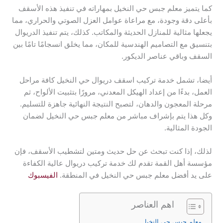
كما يتميز معلم جبس حي النخيل بمهاراته في تنفيذ هذه الأسقف
بأعلى دقة وجودة، مع مراعاة عوامل العزل الصوتي والحراري، مما
يجعلها مثالية للمنازل الحديثة والمكاتب. كذلك، يتم تنفيذ الدريوال
بتنسيق مع التصاميم الهندسية للمكان، مما يخلق انسجامًا تامًا بين
السقف وباقي عناصر الديكور.
أيضا، تشمل خدمة تركيب اسقف دريوال حي النخيل كافة مراحل
العمل، بدءًا من إعداد الهيكل المعدني، مرورًا بتثبيت الألواح، ثم
مرحلة المعجون والدهان، لتصبح النتيجة النهائية جاهزة للتسليم.
وكل هذا يتم بإشراف مباشر من معلم جبس حي النخيل لضمان
الجودة المثالية.
لذلك، إذا كنت تبحث عن حل حديث ومتين لتشطيب الأسقف، فإن
مؤسسة أهل القمة تقدم لك خدمة تركيب دريوال عالية الكفاءة
على يد أفضل معلم جبس حي النخيل في المنطقة.
الفيسبوك
اهم العناصر
معلم جبس حي النخيل