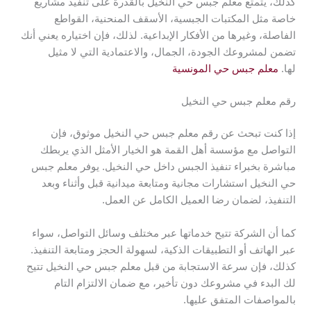
كذلك، يتمتع معلم جبس حي النخيل بالقدرة على تنفيذ مشاريع
خاصة مثل المكتبات الجبسية، الأسقف المنحنية، القواطع
الفاصلة، وغيرها من الأفكار الإبداعية. لذلك، فإن اختياره يعني أنك
تضمن لمشروعك الجودة، الجمال، والاعتمادية التي لا مثيل
لها.
معلم جبس حي المونسية
رقم معلم جبس حي النخيل
إذا كنت تبحث عن رقم معلم جبس حي النخيل موثوق، فإن
التواصل مع مؤسسة أهل القمة هو الخيار الأمثل الذي يربطك
مباشرة بخبراء تنفيذ الجبس داخل حي النخيل. يوفر معلم جبس
حي النخيل استشارات مجانية ومتابعة ميدانية قبل وأثناء وبعد
التنفيذ، لضمان رضا العميل الكامل عن العمل.
كما أن الشركة تتيح خدماتها عبر مختلف وسائل التواصل، سواء
عبر الهاتف أو التطبيقات الذكية، لسهولة الحجز ومتابعة التنفيذ.
كذلك، فإن سرعة الاستجابة من قبل معلم جبس حي النخيل تتيح
لك البدء في مشروعك دون تأخير، مع ضمان الالتزام التام
بالمواصفات المتفق عليها.