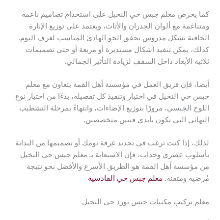
كما يحرص معلم جبس حي النخيل على استخدام تصاميم ناعمة
ومتناغمة مع ألوان الجدران والأثاث، ويعتمد على توزيع الإنارة
الخافتة بشكل مدروس يحقق الجو الهادئ المناسب لغرف النوم.
كذلك، يمكن تنفيذ أشكال مستديرة أو مربعة أو حتى تصميمات
ثلاثية الأبعاد داخل السقف لزيادة التأثير الجمالي.
أيضا، فإن فريق العمل في مؤسسة أهل القمة يتعاون مع معلم
جبس حي النخيل في اختيار وتنفيذ كل تفصيلة، بدءًا من اختيار نوع
اللوح الجبسي، مرورًا بتوزيع الإضاءات، وانتهاءً بمرحلة التشطيب
النهائي التي تكون بأيدي فنيين متخصصين.
لذلك، إذا كنت ترغب في تجديد غرفة نومك أو تصميمها من البداية
بأسلوب عصري وجذاب، فإن الاستعانة بـ معلم جبس حي النخيل
من مؤسسة أهل القمة هو الطريق الأسرع والأفضل نحو نتيجة
مُرضية ومتقنة.
معلم جبس حي القادسية
معلم تركيب مكتبات جبس بورد حي النخيل