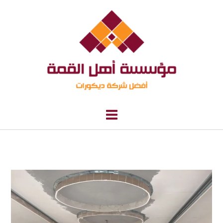
خطي
لى
لمحتوى