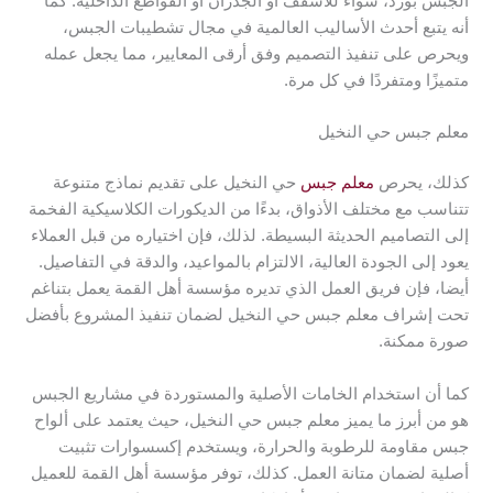
الجبس بورد، سواء للأسقف أو الجدران أو القواطع الداخلية. كما
أنه يتبع أحدث الأساليب العالمية في مجال تشطيبات الجبس،
ويحرص على تنفيذ التصميم وفق أرقى المعايير، مما يجعل عمله
متميزًا ومتفردًا في كل مرة.
معلم جبس حي النخيل
كذلك، يحرص
معلم جبس
حي النخيل على تقديم نماذج متنوعة
تتناسب مع مختلف الأذواق، بدءًا من الديكورات الكلاسيكية الفخمة
إلى التصاميم الحديثة البسيطة. لذلك، فإن اختياره من قبل العملاء
يعود إلى الجودة العالية، الالتزام بالمواعيد، والدقة في التفاصيل.
أيضا، فإن فريق العمل الذي تديره مؤسسة أهل القمة يعمل بتناغم
تحت إشراف معلم جبس حي النخيل لضمان تنفيذ المشروع بأفضل
صورة ممكنة.
كما أن استخدام الخامات الأصلية والمستوردة في مشاريع الجبس
هو من أبرز ما يميز معلم جبس حي النخيل، حيث يعتمد على ألواح
جبس مقاومة للرطوبة والحرارة، ويستخدم إكسسوارات تثبيت
أصلية لضمان متانة العمل. كذلك، توفر مؤسسة أهل القمة للعميل