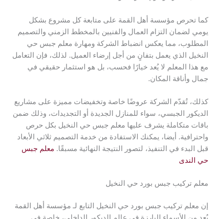
كما تحرص مؤسسة أهل القمة على متابعة كل مشروع بشكل
يومي لضمان التزام العمال والفنيين بالمخطط الزمني والتصميم
المطلوب، مما يعكس انضباط الشركة ومهارة معلم جبس حي
النخيل الذي يعمل بتفانٍ من أجل إرضاء العميل. لذلك، فإن التعامل
مع هذا المعلم لا يُعد خيارًا فحسب، بل هو استثمار حقيقي في
جمال وأناقة المكان.
كذلك، تُقدّم الشركة عروضًا خاصة وتخفيضات مميزة على مشاريع
الديكور الجبسي، سواء للمنازل الجديدة أو التجديدات، وذلك ضمن
باقات متكاملة يشرف عليها معلم جبس حي النخيل بكل حرص
واحترافية. أيضا، يمكنك الاستفادة من خدمة التصميم ثلاثي الأبعاد
قبل البدء في التنفيذ، لتصور النتيجة النهائية مسبقًا.
معلم جبس
حي الندى
معلم تركيب جبس بورد حي النخيل
إن معلم تركيب جبس بورد حي النخيل التابع لـ مؤسسة أهل القمة
يُعد من الأسماء البارزة في عالم الديكور الداخلي، خاصة في