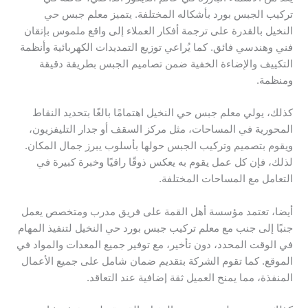
تركيب الجبس بورد بأشكاله المختلفة. يتميز معلم جبس حي
النخيل بالقدرة على ترجمة أفكار العملاء إلى واقع ملموس بإتقان
فني وهندسي فائق. كما يُراعي توزيع التمديدات الكهربائية وأنظمة
التكييف والإضاءة الخفية ضمن تصاميم الجبس بطريقة دقيقة
ومنظمة.
كذلك، يولي معلم جبس حي النخيل اهتمامًا بالغًا بتحديد النقاط
المحورية في المساحات، مثل مركز السقف أو جدار التليفزيون،
ويقوم بتصميم وتركيب الجبس حولها بأسلوب يبرز جمال المكان.
لذلك، فإن كل عمل يقوم به يعكس ذوقًا راقيًا وخبرة كبيرة في
التعامل مع المساحات المختلفة.
أيضا، تعتمد مؤسسة أهل القمة على فريق مدرب ومتخصص يعمل
جنبًا إلى جنب مع معلم تركيب جبس بورد حي النخيل لتنفيذ المهام
في الوقت المحدد، دون تأخير، مع توفير جميع المعدات والمواد في
الموقع. كما تقوم الشركة بتقديم ضمان شامل على جميع الأعمال
المنفذة، مما يمنح العميل ثقة إضافية عند التعاقد.