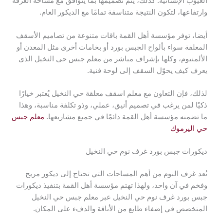
العيوب الإنشائية. كذلك، يتم تصميمها بما يتوافق مع مساحة الغرفة
وارتفاعها، لتكون النتيجة متناسقة تمامًا مع الديكور العام.
أيضا، توفر مؤسسة أهل القمة باقات متنوعة من تصاميم الأسقف
المعلقة سواء بألواح الجبس بورد أو بخامات أخرى مثل المعدن أو
الألمنيوم، وكلها بإشراف مباشر من معلم جبس حي النخيل الذي
يعرف كيف يحوّل السقف إلى لوحة فنية.
لذلك، فإن التعاون مع معلم اسقف معلقة حي النخيل يُعتبر خيارًا
ذكيًا لمن يرغب في تصميم أنيق، عملي، وذو تكلفة مناسبة، وهذا
ما تضمنه مؤسسة أهل القمة دائمًا في جميع مشاريعها.
معلم جبس
حي اليرموك
ديكورات جبس بورد غرف نوم حي النخيل
تُعد غرف النوم من أهم المساحات التي تحتاج إلى ديكور مريح
وفخم في آن واحد، ولهذا تهتم مؤسسة أهل القمة بتنفيذ ديكورات
جبس بورد غرف نوم حي النخيل عبر معلم جبس حي النخيل
المتخصص في إضفاء طابع من الأناقة والدفء على المكان.